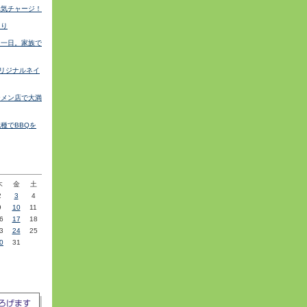
元気チャージ！
こり
る一日。家族で
オリジナルネイ
ーメン店で大満
種でBBQを
»
木
金
土
2
3
4
9
10
11
6
17
18
3
24
25
0
31