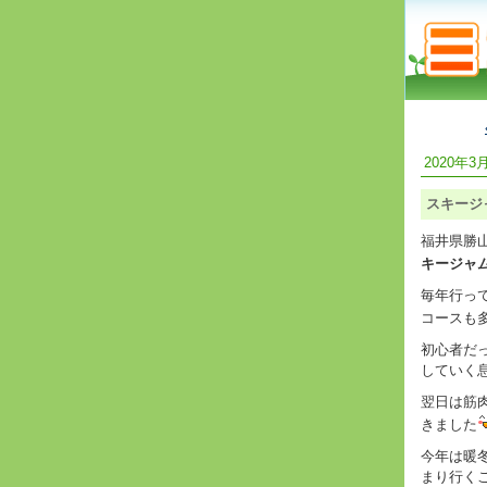
2020年3月
スキージ
福井県勝
キージャ
毎年行っ
コースも
初心者だ
していく
翌日は筋
きました
今年は暖
まり行く