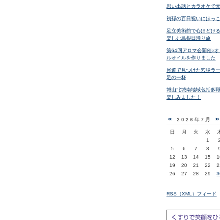
思い出話とカラオケで
初孫の百日祝いにほっ
足立美術館で心ほどけ
楽しむ島根日帰り旅
第64回アロマ会開催♪
ルオイルを作りました
尾道で見つけた穴場ラ
足の一杯
城山北城南地域包括多職
楽しみました！
«
2026年7月
日
月
火
水
1
5
6
7
8
12
13
14
15
1
19
20
21
22
2
26
27
28
29
3
RSS（XML）フィード