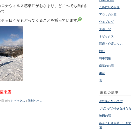
コロナウィルス感染症がおさまり、どこへでも自由に
ためになるお話
って
アロマのお話
ごせる日々がもどってくることを祈っています
ウェブログ
スポーツ
トピックス
医療・介護について
旅行
時事問題
病気のお話
趣味
食
栗東店
最近の記事
7日 (金)
トピックス
|
個別ページ
夏野菜とひいまご
リビングの小さな緑た
映画の話
あんこ好きが選ぶ、おす
選