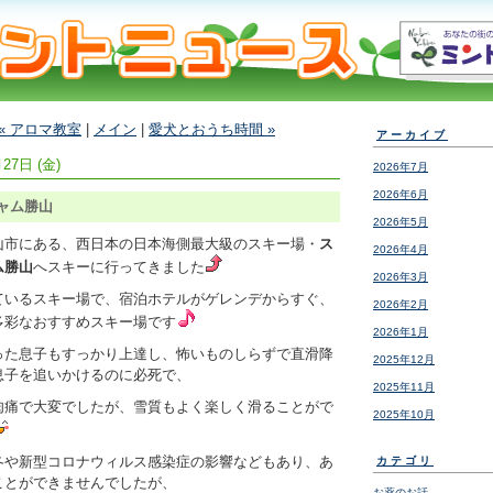
« アロマ教室
|
メイン
|
愛犬とおうち時間 »
アーカイブ
27日 (金)
2026年7月
2026年6月
ャム勝山
2026年5月
山市にある、西日本の日本海側最大級のスキー場・
ス
2026年4月
ム勝山
へスキーに行ってきました
2026年3月
ているスキー場で、宿泊ホテルがゲレンデからすぐ、
2026年2月
多彩なおすすめスキー場です
2026年1月
った息子もすっかり上達し、怖いものしらずで直滑降
2025年12月
息子を追いかけるのに必死で、
2025年11月
肉痛で大変でしたが、雪質もよく楽しく滑ることがで
2025年10月
冬や新型コロナウィルス感染症の影響などもあり、あ
カテゴリ
ことができませんでしたが、
お薬のお話