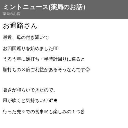
ミントニュース(薬局のお話）
薬局のお話
お遍路さん
最近、母の付き添いで
お四国巡りを始めました🚶‍♀️
うるう年に逆打ち・半時計回りに巡ると
順打ちの３倍ご利益があるそうなんです😊
暑さが和らいできたので、
風が吹くと気持ちいい🍂🍁
行った先々での食事🥢も楽しみの１つ☝️